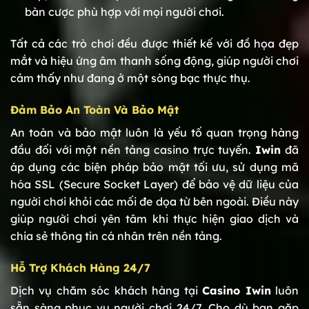
bàn cược phù hợp với mọi người chơi.
Tất cả các trò chơi đều được thiết kế với đồ họa đẹp
mắt và hiệu ứng âm thanh sống động, giúp người chơi
cảm thấy như đang ở một sòng bạc thực thụ.
Đảm Bảo An Toàn Và Bảo Mật
An toàn và bảo mật luôn là yếu tố quan trọng hàng
đầu đối với một nền tảng casino trực tuyến.
Iwin
đã
áp dụng các biện pháp bảo mật tối ưu, sử dụng mã
hóa SSL (Secure Socket Layer) để bảo vệ dữ liệu của
người chơi khỏi các mối đe dọa từ bên ngoài. Điều này
giúp người chơi yên tâm khi thực hiện giao dịch và
chia sẻ thông tin cá nhân trên nền tảng.
Hỗ Trợ Khách Hàng 24/7
Dịch vụ chăm sóc khách hàng tại
Casino Iwin
luôn
sẵn sàng phục vụ người chơi 24/7. Cho dù bạn gặp