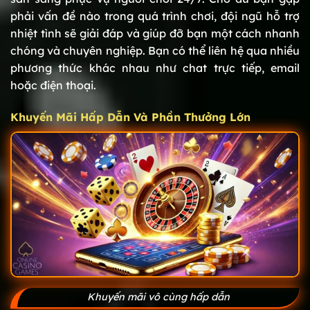
phải vấn đề nào trong quá trình chơi, đội ngũ hỗ trợ
nhiệt tình sẽ giải đáp và giúp đỡ bạn một cách nhanh
chóng và chuyên nghiệp. Bạn có thể liên hệ qua nhiều
phương thức khác nhau như chat trực tiếp, email
hoặc điện thoại.
Khuyến Mãi Hấp Dẫn Và Phần Thưởng Lớn
Khuyến mãi vô cùng hấp dẫn