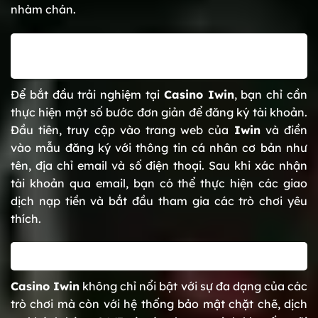
nhàm chán.
Cách Đăng Ký Tài Khoản Tại Casino
Iwin
Để bắt đầu trải nghiệm tại
Casino Iwin
, bạn chỉ cần
thực hiện một số bước đơn giản để đăng ký tài khoản.
Đầu tiên, truy cập vào trang web của
Iwin
và điền
vào mẫu đăng ký với thông tin cá nhân cơ bản như
tên, địa chỉ email và số điện thoại. Sau khi xác nhận
tài khoản qua email, bạn có thể thực hiện các giao
dịch nạp tiền và bắt đầu tham gia các trò chơi yêu
thích.
Kết Luận
Casino Iwin
không chỉ nổi bật với sự đa dạng của các
trò chơi mà còn với hệ thống bảo mật chặt chẽ, dịch