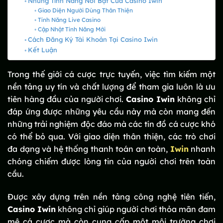
Những Tính Năng Nổi Bật Của Casino Iwin
Giao Diện Người Dùng Thân Thiện
Tính Năng Live Casino
Cập Nhật Tính Năng Mới
Cách Đăng Ký Tài Khoản Tại Casino Iwin
Kết Luận
Trong thế giới cá cược trực tuyến, việc tìm kiếm một
nền tảng uy tín và chất lượng để tham gia luôn là ưu
tiên hàng đầu của người chơi.
Casino Iwin
không chỉ
đáp ứng được những yêu cầu này mà còn mang đến
những trải nghiệm độc đáo mà các tín đồ cá cược khó
có thể bỏ qua. Với giao diện thân thiện, các trò chơi
đa dạng và hệ thống thanh toán an toàn,
Iwin
nhanh
chóng chiếm được lòng tin của người chơi trên toàn
cầu.
Được xây dựng trên nền tảng công nghệ tiên tiến,
Casino Iwin
không chỉ giúp người chơi thỏa mãn đam
mê cá cược mà còn cung cấp một môi trường chơi